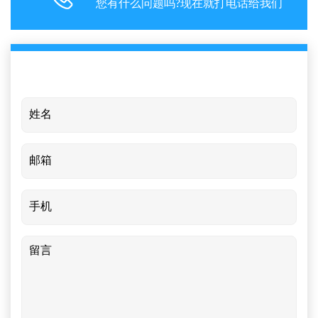
您有什么问题吗?现在就打电话给我们