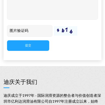
提交
迪庆关于我们
迪庆成立于1997年 · 国际润滑资源的整合者与价值创造者深
圳市亿利达润滑油有限公司自1997年注册成立以来，始终