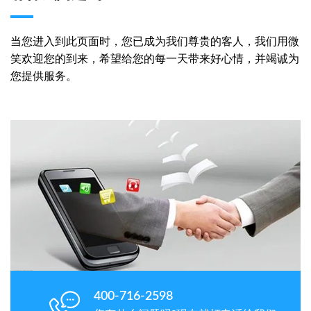
当您进入到此页面时，您已成为我们尊贵的客人，我们用微
笑欢迎您的到来，希望给您的每一天带来好心情，并竭诚为
您提供服务。
400-716-2598